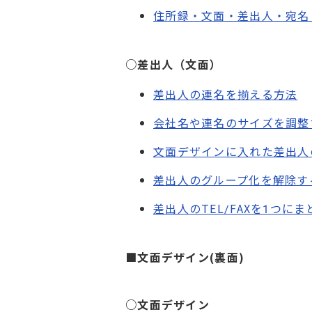
住所録・文面・差出人・宛名
○
差出人（文面）
差出人の連名を揃える方法
会社名や連名のサイズを調整
文面デザインに入れた差出人
差出人のグループ化を解除す
差出人のTEL/FAXを1つに
■文面デザイン(裏面)
○
文面デザイン