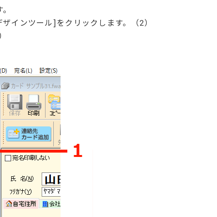
す。
[デザインツール]をクリックします。（2）
）