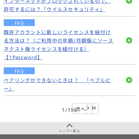
インターネットがブロックされているので、
開
許可するには？「ウイルスセキュリティ」
く
FAQ
既存アカウントに新しいライセンスを紐付け
る方法は？（ご利用中の年額/月額版にソース
開
ネクスト版ライセンスを紐付ける）
く
【1Password】
FAQ
ペアリングができないときは？ 「ペブルビ
開
ー」
く
次へ
最後
1
/
156
トップへ戻る