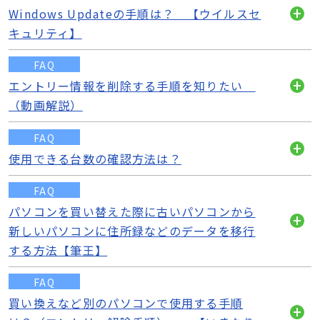
Windows Updateの手順は？ 【ウイルスセ
開
キュリティ】
く
FAQ
エントリー情報を削除する手順を知りたい
開
（動画解説）
く
FAQ
使用できる台数の確認方法は？
開
く
FAQ
パソコンを買い替えた際に古いパソコンから
新しいパソコンに住所録などのデータを移行
開
する方法【筆王】
く
FAQ
買い換えなど別のパソコンで使用する手順