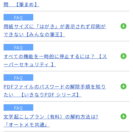
開
問 【筆まめ】
く
FAQ
用紙サイズに「はがき」が表示されず印刷が
開
できない【みんなの筆王】
く
FAQ
すべての機能を一時的に停止するには？ 【ス
開
ーパーセキュリティ 】
く
FAQ
PDFファイルのパスワードの解除手順を知り
開
たい 【いきなりPDF シリーズ】
く
FAQ
文字起こしプラン（有料）の解約方法は?
開
「オートメモ共通」
く