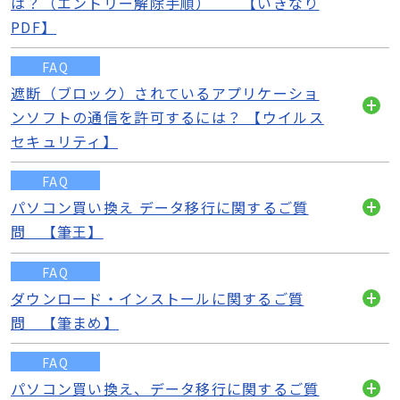
は？（エントリー解除手順） 【いきなり
開
PDF】
く
FAQ
遮断（ブロック）されているアプリケーショ
ンソフトの通信を許可するには？ 【ウイルス
開
セキュリティ】
く
FAQ
パソコン買い換え データ移行に関するご質
開
問 【筆王】
く
FAQ
ダウンロード・インストールに関するご質
開
問 【筆まめ】
く
FAQ
パソコン買い換え、データ移行に関するご質