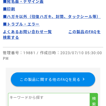
■宛名面
・
デザイン面
■印刷
■ハガキ以外（往復ハガキ、封筒、タックシール等）
■トラブル・エラー
よくあるお問い合わせ一覧
この製品のFAQを
検索する
管理番号
：19881 /
作成日時
：2023/07/10 05:30:00
PM
この製品に関する他のFAQを見る
検
索