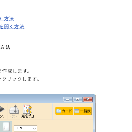
）方法
を開く方法
）方法
を作成します。
をクリックします。