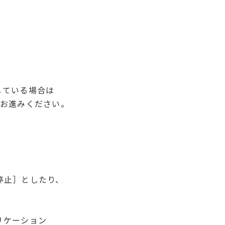
している場合は
へお進みください。
停止］としたり、
リケーション