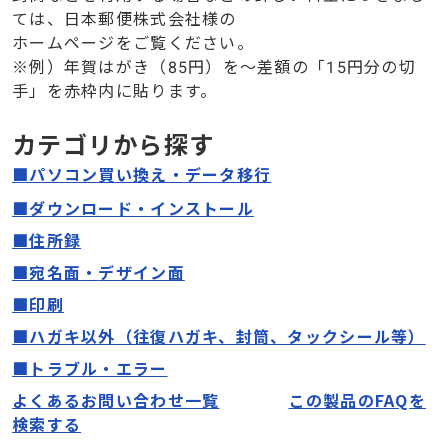
ては、日本郵便株式会社様の
ホームページをご覧ください。
※例）年賀はがき（85円）を～差額の「15円分の切
手」を赤枠内に貼ります。
カテゴリから探す
■パソコン買い換え・データ移行
■ダウンロード・インストール
■住所録
■宛名面
・
デザイン面
■印刷
■ハガキ以外（往復ハガキ、封筒、タックシール等）
■トラブル・エラー
よくあるお問い合わせ一覧
この製品のFAQを
検索する