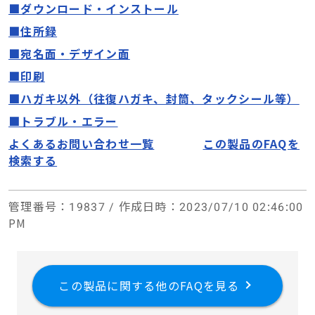
■ダウンロード・インストール
■住所録
■宛名面
・
デザイン面
■印刷
■ハガキ以外（往復ハガキ、封筒、タックシール等）
■トラブル・エラー
よくあるお問い合わせ一覧
この製品のFAQを
検索する
管理番号
：19837 /
作成日時
：2023/07/10 02:46:00
PM
この製品に関する他のFAQを見る