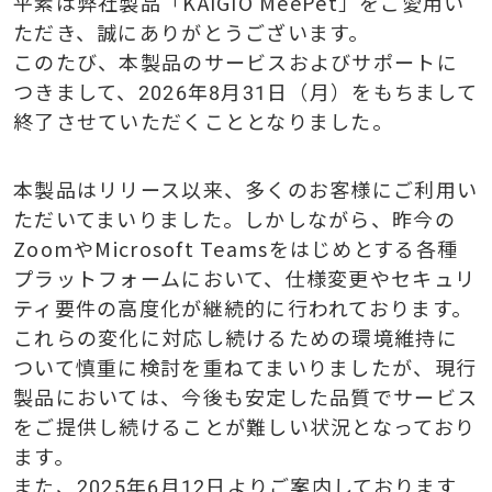
平素は弊社製品「
KAIGIO MeePet
」をご愛用い
ただき、誠にありがとうございます。
このたび、本製品のサービスおよびサポートに
つきまして、
2026
年
8
月
31
日（月）をもちまして
終了させていただくこととなりました。
本製品はリリース以来、多くのお客様にご利用い
ただいてまいりました。しかしながら、昨今の
Zoom
や
Microsoft Teams
をはじめとする各種
プラットフォームにおいて、仕様変更やセキュリ
ティ要件の高度化が継続的に行われております。
これらの変化に対応し続けるための環境維持に
ついて慎重に検討を重ねてまいりましたが、現行
製品においては、今後も安定した品質でサービス
をご提供し続けることが難しい状況となっており
ます。
また、
2025
年
6
月
12
日よりご案内しております