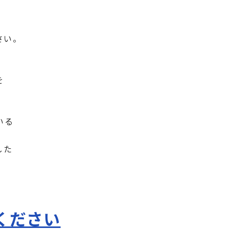
さい。
を
いる
した
ください