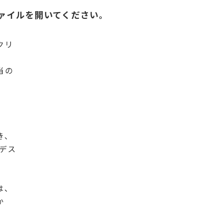
ァイルを開いてください。
クリ
当の
き、
やデス
は、
か