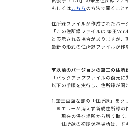
拡張子「.fzd」の筆王住所録フ
もしくは
こちら
の方法で開くこと
住所録ファイルが作成されたバー
「この住所録ファイルは 筆王Ve
と表示される場合がありますが、
最新の形式の住所録ファイルが作
▼以前のバージョンの筆王の住所
「バックアップファイルの復元に
以下の手順を実行し、住所録が開
1.筆王画面左部の「住所録」を
※エラーが消えず新規住所録の作
現在の保存場所から切り取り、
住所録の初期保存場所は、ドキ