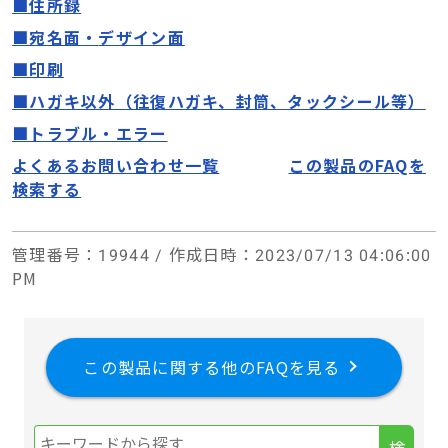
■住所録
■宛名面
・
デザイン面
■印刷
■ハガキ以外（往復ハガキ、封筒、タックシール等）
■トラブル・エラー
よくあるお問い合わせ一覧
この製品のFAQを
検索する
管理番号
：19944 /
作成日時
：2023/07/13 04:06:00
PM
この製品に関する他のFAQを見る
検