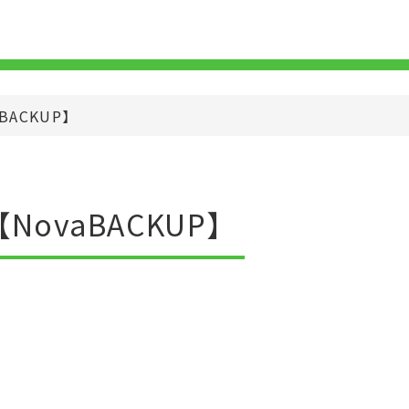
ACKUP】
ovaBACKUP】
。