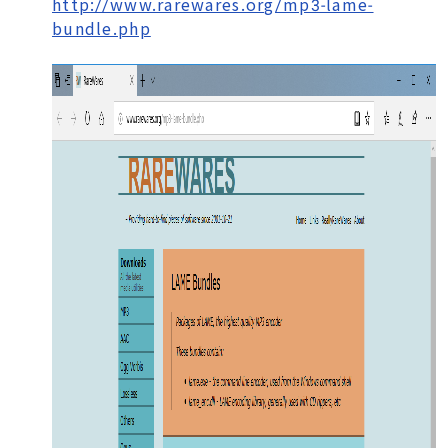
http://www.rarewares.org/mp3-lame-
bundle.php