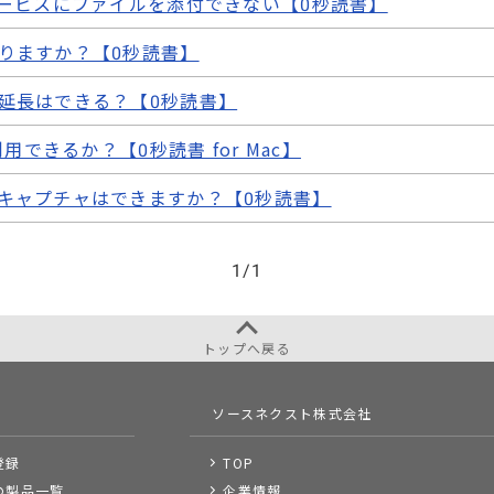
サービスにファイルを添付できない【0秒読書】
りますか？【0秒読書】
延長はできる？【0秒読書】
利用できるか？【0秒読書 for Mac】
キャプチャはできますか？【0秒読書】
1
/
1
トップへ戻る
ソースネクスト株式会社
登録
TOP
の製品一覧
企業情報