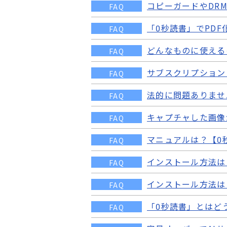
コピーガードやDR
FAQ
「0秒読書」でPD
FAQ
どんなものに使える
FAQ
サブスクリプション
FAQ
法的に問題ありませ
FAQ
キャプチャした画像
FAQ
マニュアルは？【0
FAQ
インストール方法は
FAQ
インストール方法は？【
FAQ
「0秒読書」とはど
FAQ