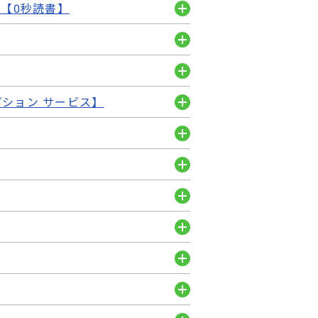
【0秒読書】
く
開
く
開
く
開
ション サービス】
く
開
く
開
く
開
く
開
く
開
く
開
く
開