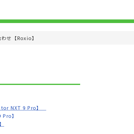
わせ【Roxio】
ator NXT 9 Pro】
9 Pro】
8】