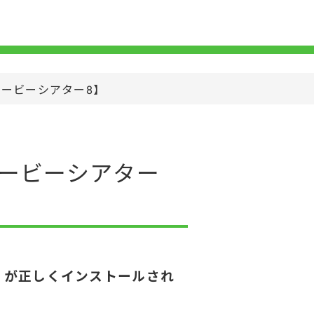
!ムービーシアター8】
!ムービーシアター
4」が正しくインストールされ