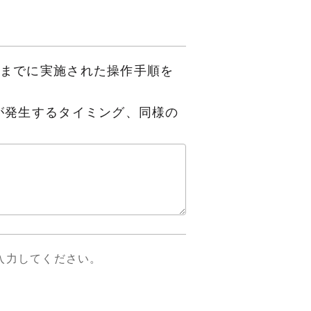
までに実施された
操作手順を
が発生するタイミング、
同様の